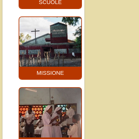
SCUOLE
Attualmente a
Mandabe ci sono tre
cicli di studio: la
scuola materna con
180 bambini...
MISSIONE
La missione cristiano-
cattolica di Mandabe
iniziò quando i gesuiti
che risiedevano ad
Ambositra
cominciarono a...