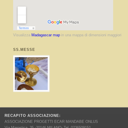
Visualizza
Madagascar map
in una mappa di dimensioni maggiori
SS.MESSE
RECAPITO ASSOCIAZIONE:
ASSOCIAZIONE PROGETTI ECAR MANDABE ONLUS
Via Marostica, 35 -20146 MILANO- Tel. 0236509151