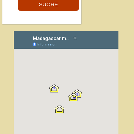
SUORE
La presenza di una
comunità religiosa in
mezzo ai cristiani è
certamente un gran
dono del Signore...