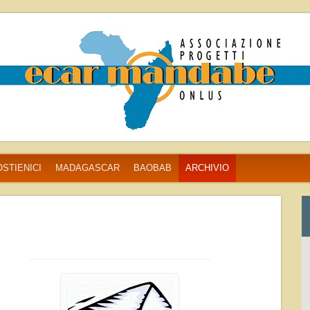
Ecar Mandabe onlus
STIENICI
MADAGASCAR
BAOBAB
ARCHIVIO