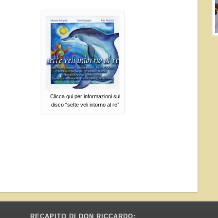
Clicca qui per informazioni sul
disco “sette veli intorno al re”
RECAPITO DI DON RICCARDO: