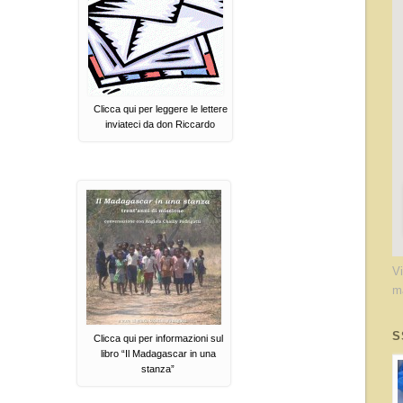
Clicca qui per leggere le lettere
inviateci da don Riccardo
V
m
S
Clicca qui per informazioni sul
libro “Il Madagascar in una
stanza”