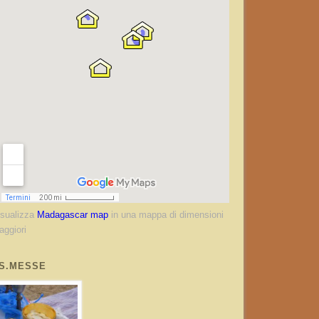
isualizza
Madagascar map
in una mappa di dimensioni
aggiori
S.MESSE